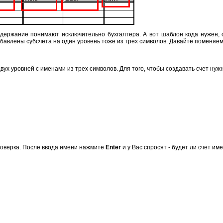
содержание понимают исключительно бухгалтера. А вот шаблон кода нужен,
добавлены субсчета на один уровень тоже из трех символов. Давайте поменяем 
 двух уровней с именами из трех символов. Для того, чтобы создавать счет н
проверка. После ввода имени нажмите
Enter
и у Вас спросят - будет ли счет име