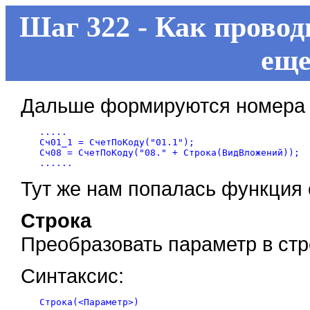
Шаг 322 - Как провод
еще
Дальше формируются номера 
.....

Сч01_1 = СчетПоКоду("01.1");

Сч08 = СчетПоКоду("08." + Строка(ВидВложений));

Тут же нам попалась функция 
Строка
Преобразовать параметр в стр
Синтаксис: