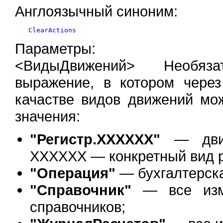
Англоязычный синоним:
Параметры:
<ВидыДвижений> Необяза
выражение, в котором чере
качастве видов движений мо
значения:
"Регистр.ХХХХХХ"
— движе
ХХХХХХ — конкретный вид р
"Операция"
— бухгалтерска
"Справочник"
— все изме
справочников;