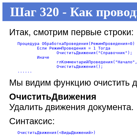
Шаг 320 - Как прово
Итак, смотрим первые строки:
Процедура ОбработкаПроведения(РежимПроведения=0)

	Если РежимПроведения = 1 Тогда

		ОчиститьДвижения("Справочник");

	Иначе

		глКомментарийПроведения("Начало", Контекст);

		ОчиститьДвижения();

Мы видим функцию очистить д
ОчиститьДвижения
Удалить движения документа.
Синтаксис: