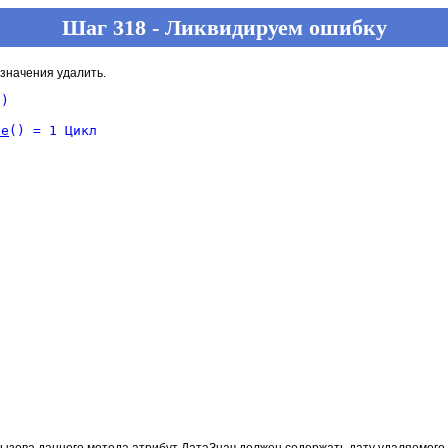
Шаг 318 - Ликвидируем ошибку
 значения удалить.
) 

ие
() = 1 Цикл

вызова данного метода атрибут ДатаЗнач должен содержать дату удаляемого