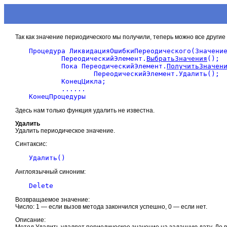
Так как значение периодического мы получили, теперь можно все другие
Процедура ЛиквидацияОшибкиПереодического(Значение
	ПереодическийЭлемент.
ВыбратьЗначения
();

	Пока ПереодическийЭлемент.
ПолучитьЗначен
		ПереодическийЭлемент.Удалить();

	КонецЦикла;

	......

Здесь нам только функция удалить не известна.
Удалить
Удалить периодическое значение.
Синтаксис:
Англоязычный синоним:
Возвращаемое значение:
Число: 1 — если вызов метода закончился успешно, 0 — если нет.
Описание:
Метод Удалить удаляет периодическое значение на заданную дату. До 