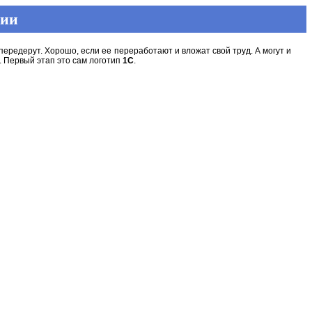
ции
передерут. Хорошо, если ее переработают и вложат свой труд. А могут и
. Первый этап это сам логотип
1C
.