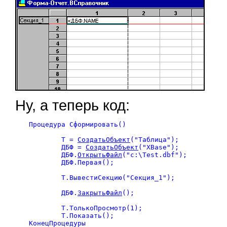
Ну, а теперь код:
Процедура Сформировать() 

	Т = 
СоздатьОбъект
("Таблица");   

	ДБФ = 
СоздатьОбъект
("XBase");

	ДБФ.
ОткрытьФайл
("c:\Test.dbf");

	ДБФ.Первая(); 

	Т.ВывестиСекцию("Секция_1");

	ДБФ.
ЗакрытьФайл
();

	Т.ТолькоПросмотр(1);

	Т.Показать(); 
