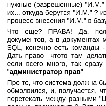
нужные (разрешенные) "И.М." 
их... откуда берутся "И.М." ? и
процесс внесения "И.М." в базу
Что еще? ПРАВА! Да, польз
документов, а в документах м
SQL, конечно есть команды - 
Дать право _чтото_там_делать
если всего много, так сразу
"
администратор прав
"
Про то, что система должна б
обмолвился, и, получается, 
перетекать между разными "Ц