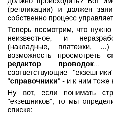
должно происходить? Вот им
(репликации) и должен зани
собственно процесс управляет
Теперь посмотрим, что нужно 
неизвестное, и неразраб
(накладные, платежки, ..
возможность просмотреть
с
редактор проводок
...
соответствующие "екзешник
"
справочники
" - и к ним тоже
Ну вот, если понимать стр
"екзешников", то мы определ
списке: