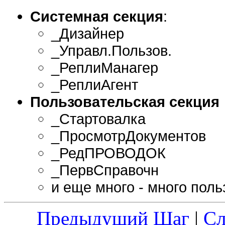
Системная секция
:
_Дизайнер
_Управл.Пользов.
_РеплиМанагер
_РеплиАгент
Пользовательская секция
_Стартовалка
_ПросмотрДокументов
_РедПРОВОДОК
_ПервСправочн
и еще много - много поль
Предыдущий Шаг
|
С